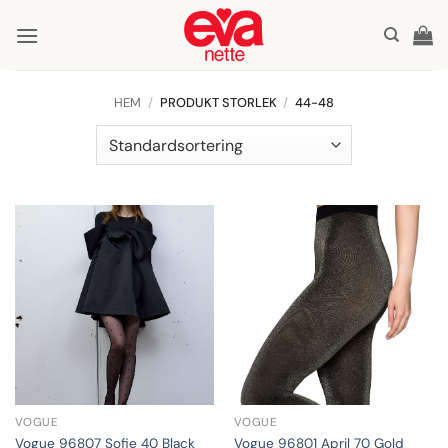
Skip
to
content
HEM
/
PRODUKT STORLEK
/
44-48
VOGUE
VOGUE
Vogue 96807 Sofie 40 Black
Vogue 96801 April 70 Gold