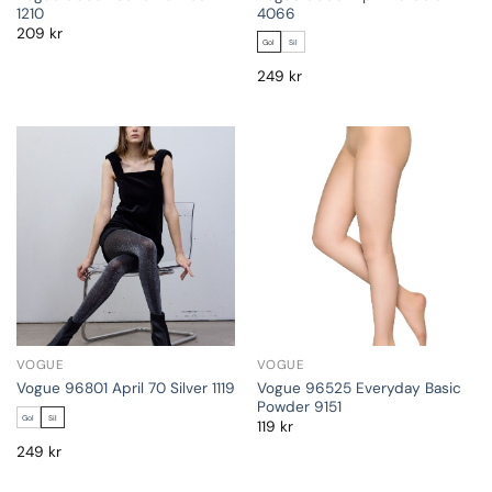
1210
4066
209
kr
Gol
Sil
249
kr
VOGUE
VOGUE
Vogue 96525 Everyday Basic
Vogue 96801 April 70 Silver 1119
Powder 9151
Gol
Sil
119
kr
249
kr