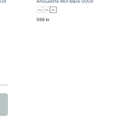
004
Amourette W01 Black 0004
Che
Whi
Bla
599
kr