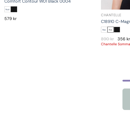
Comfort Contour W01 Black 0004
Nud
CHANTELLE
579
kr
C18910 C-Magn
Ras
Ros
890
kr
356
kr
Chantelle Somma