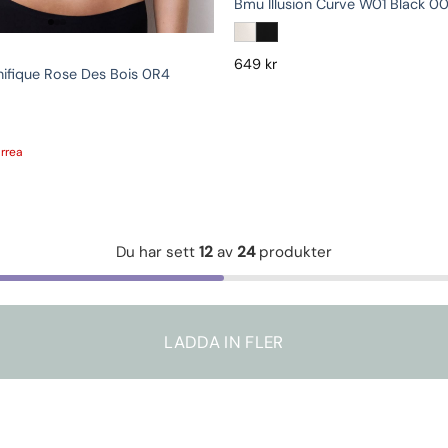
Bmu Illusion Curve W01 Black 0
649
kr
ifique Rose Des Bois 0R4
rrea
Du har sett
12
av
24
produkter
LADDA IN FLER