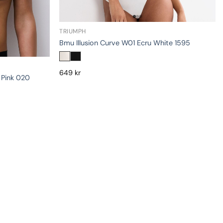
TRIUMPH
Bmu Illusion Curve W01 Ecru White 1595
649
kr
 Pink 020