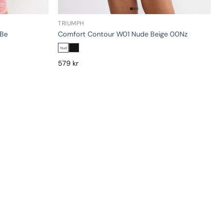
TRIUMPH
0Be
Comfort Contour W01 Nude Beige 00Nz
Nud
579
kr