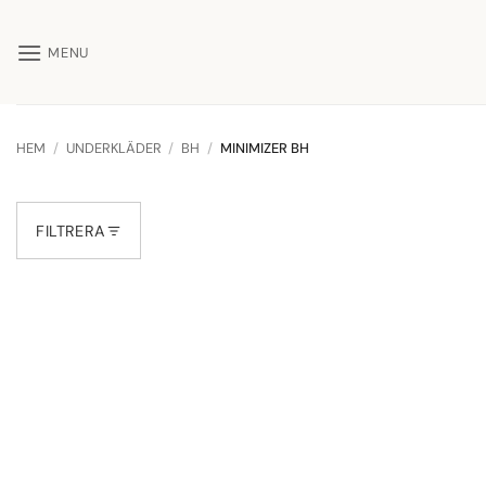
Skip
to
MENU
content
HEM
/
UNDERKLÄDER
/
BH
/
MINIMIZER BH
FILTRERA