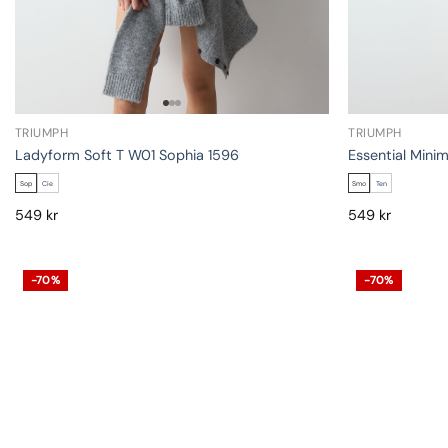
TRIUMPH
TRIUMPH
Ladyform Soft T W01 Sophia 1596
Essential Mini
Sop
Cie
Smo
Ten
549
kr
549
kr
-70%
-70%