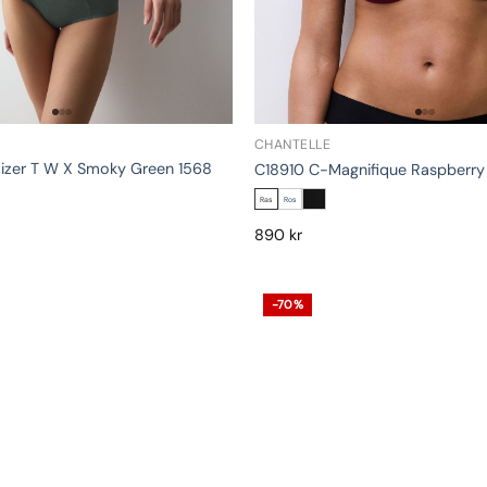
CHANTELLE
mizer T W X Smoky Green 1568
C18910 C-Magnifique Raspberry
Ras
Ros
890
kr
-70%