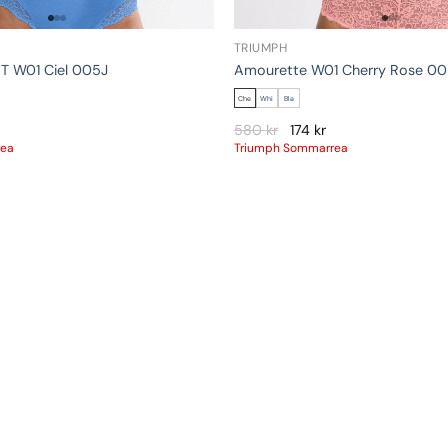
TRIUMPH
 T W01 Ciel 005J
Amourette W01 Cherry Rose 0
Che
Whi
Bla
580
kr
174
kr
rea
Triumph Sommarrea