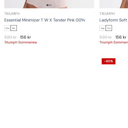
TRIUMPH
TRIUMPH
Essential Minimizer T W X Tender Pink 00Yv
Ladyform Soft
Smo
Ten
Sop
Cie
520
kr
156
kr
520
kr
156
kr
Triumph Sommarrea
Triumph Sommar
-60%