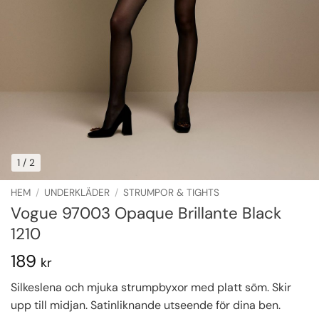
1
/ 2
HEM
/
UNDERKLÄDER
/
STRUMPOR & TIGHTS
Vogue 97003 Opaque Brillante Black
1210
189
kr
Silkeslena och mjuka strumpbyxor med platt söm. Skir
upp till midjan. Satinliknande utseende för dina ben.