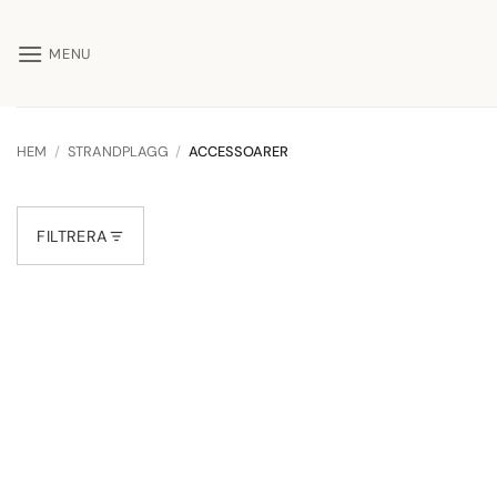
Skip
to
MENU
content
HEM
/
STRANDPLAGG
/
ACCESSOARER
FILTRERA