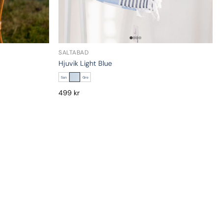
SALTABAD
Hjuvik Light Blue
San
Gre
499
kr