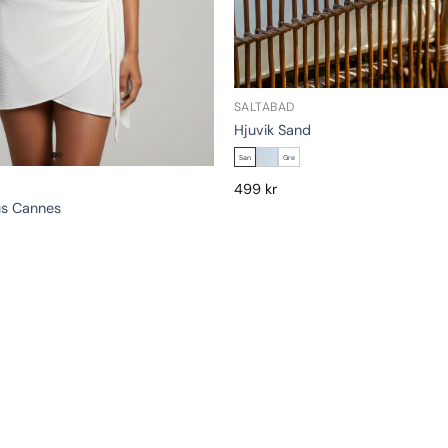
SALTABAD
Hjuvik Sand
San
Gre
499
kr
us Cannes