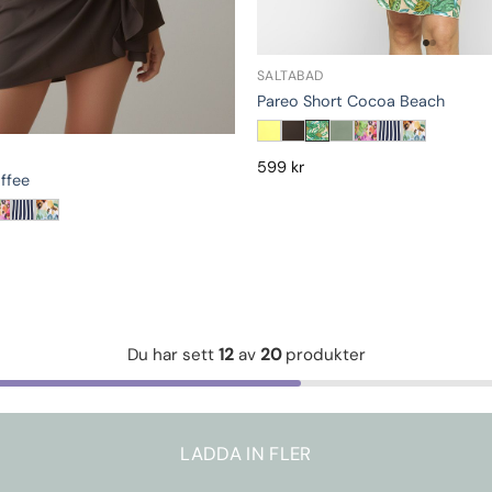
SALTABAD
Pareo Short Cocoa Beach
599
kr
ffee
Du har sett
12
av
20
produkter
LADDA IN FLER