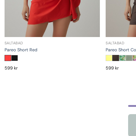
SALTABAD
SALTABAD
Pareo Short Red
Pareo Short Co
599
kr
599
kr