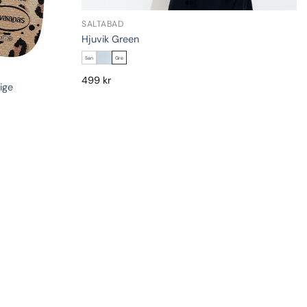
SALTABAD
Hjuvik Green
San
Gre
499
kr
ige