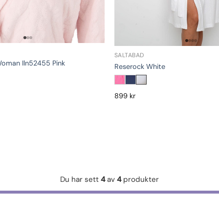
SALTABAD
Woman Iln52455 Pink
Reserock White
899
kr
Du har sett
4
av
4
produkter