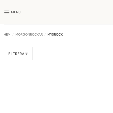
Skip
to
MENU
content
HEM
/
MORGONROCKAR
/
MYSROCK
FILTRERA