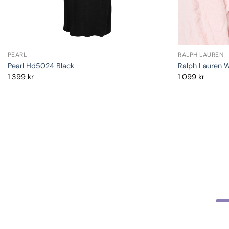
PEARL
RALPH LAUREN
Pearl Hd5024 Black
Ralph Lauren 
1 399
kr
1 099
kr