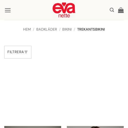
Skip
to
content
HEM
/
BADKLÄDER
/
BIKINI
/
TREKANTSBIKINI
FILTRERA