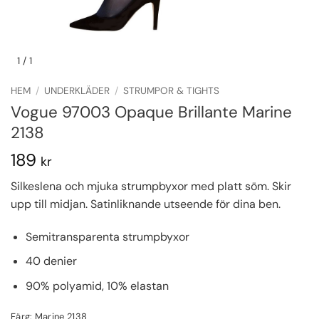
1
/ 1
HEM
/
UNDERKLÄDER
/
STRUMPOR & TIGHTS
Vogue 97003 Opaque Brillante Marine
2138
189
kr
Silkeslena och mjuka strumpbyxor med platt söm. Skir
upp till midjan. Satinliknande utseende för dina ben.
Semitransparenta strumpbyxor
40 denier
90% polyamid, 10% elastan
Färg: Marine 2138