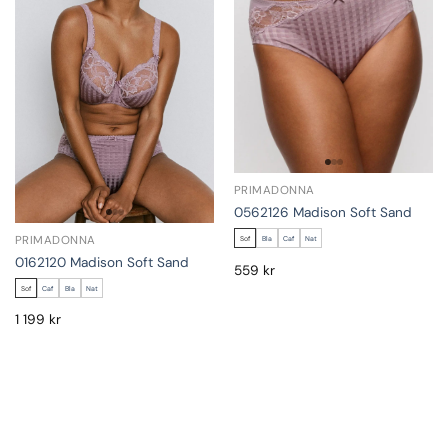
PRIMADONNA
0562126 Madison Soft Sand
PRIMADONNA
Sof
Bla
Caf
Nat
0162120 Madison Soft Sand
559
kr
Sof
Caf
Bla
Nat
1 199
kr