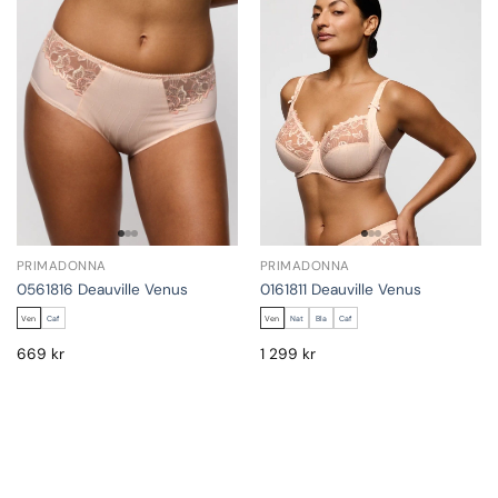
PRIMADONNA
PRIMADONNA
0561816 Deauville Venus
0161811 Deauville Venus
Ven
Caf
Ven
Nat
Bla
Caf
669
kr
1 299
kr