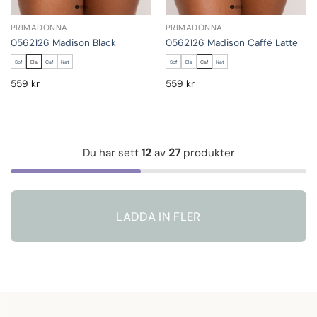
PRIMADONNA
PRIMADONNA
0562126 Madison Black
0562126 Madison Caffé Latte
Sof
Bla
Caf
Nat
Sof
Bla
Caf
Nat
559
kr
559
kr
Du har sett
12
av
27
produkter
LADDA IN FLER