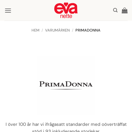
Skip
to
content
HEM
/
VARUMÄRKEN
/
PRIMADONNA
I över 100 år har vi ifrågasatt standarder med oöverträffat
stöd i 93 inkluderande storlekar.