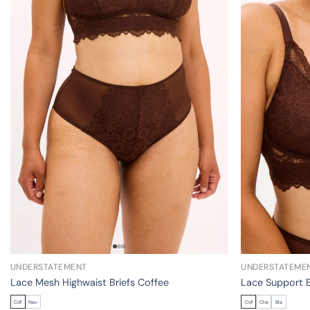
UNDERSTATEMENT
UNDERSTATEME
Lace Mesh Highwaist Briefs Coffee
Lace Support 
Cof
Nav
Cof
Che
Bla