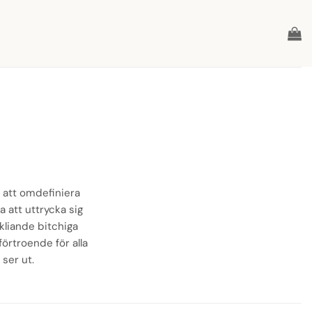
l att omdefiniera
ia att uttrycka sig
 kliande bitchiga
örtroende för alla
ser ut.