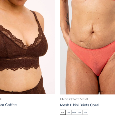
NT
UNDERSTATEMENT
Bra Coffee
Mesh Bikini Briefs Coral
Cor
Cor
Pow
San
Bla