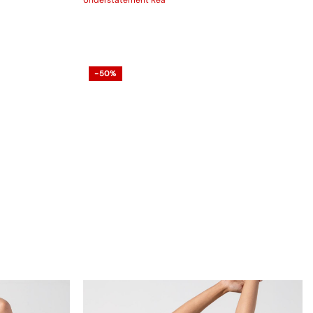
Understatement Rea
-50%