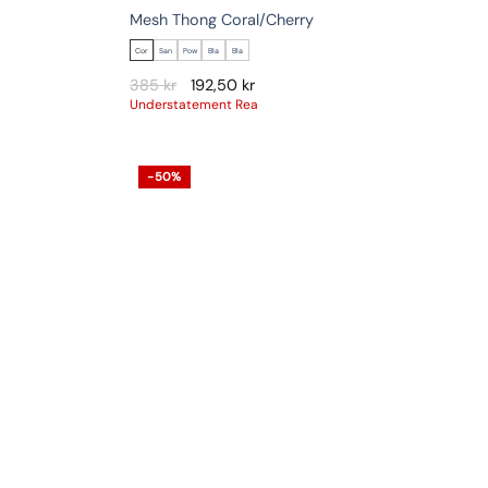
Mesh Thong Coral/Cherry
Cor
San
Pow
Bla
Bla
385
kr
192,50
kr
Understatement Rea
-50%