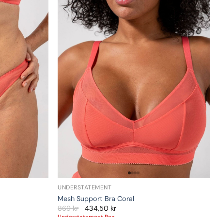
UNDERSTATEMENT
Mesh Support Bra Coral
869
kr
434,50
kr