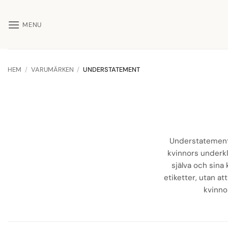
Skip
to
MENU
content
HEM
/
VARUMÄRKEN
/
UNDERSTATEMENT
Understatement ä
kvinnors underkläd
själva och sina 
etiketter, utan at
kvinno