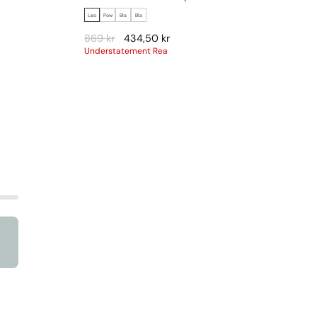
Leo
Pow
Bla
Bla
869
kr
434,50
kr
Understatement Rea