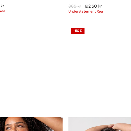
0
kr
385
kr
192,50
kr
Rea
Understatement Rea
-50%