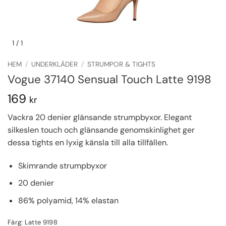
1
/ 1
HEM
/
UNDERKLÄDER
/
STRUMPOR & TIGHTS
Vogue 37140 Sensual Touch Latte 9198
169
kr
Vackra 20 denier glänsande strumpbyxor. Elegant
silkeslen touch och glänsande genomskinlighet ger
dessa tights en lyxig känsla till alla tillfällen.
Skimrande strumpbyxor
20 denier
86% polyamid, 14% elastan
Färg: Latte 9198