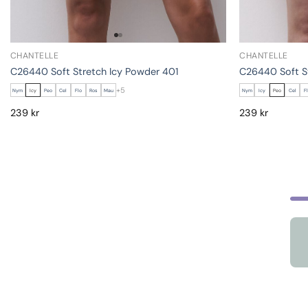
CHANTELLE
CHANTELLE
C26440 Soft Stretch Icy Powder 401
C26440 Soft S
+5
Nym
Icy
Peo
Cel
Flo
Ros
Mau
Nym
Icy
Peo
Cel
F
239
kr
239
kr