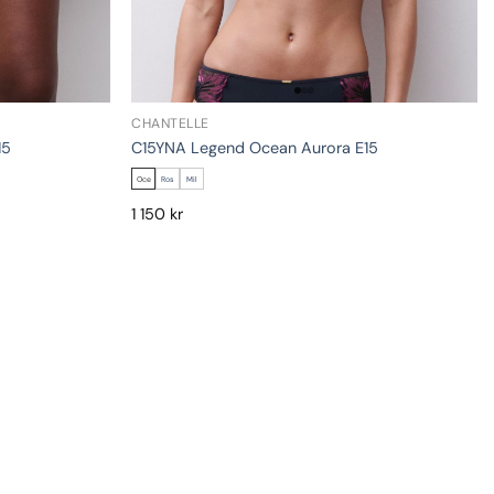
CHANTELLE
15
C15YNA Legend Ocean Aurora E15
Oce
Ros
Mil
1 150
kr