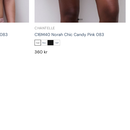
CHANTELLE
 083
C16M40 Norah Chic Candy Pink 083
Can
Ros
Sof
360
kr