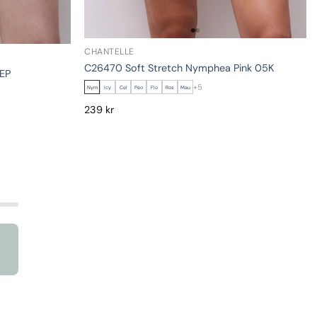
CHANTELLE
C26470 Soft Stretch Nymphea Pink 05K
0EP
+5
Nym
Icy
Cel
Peo
Flo
Ros
Mau
239
kr