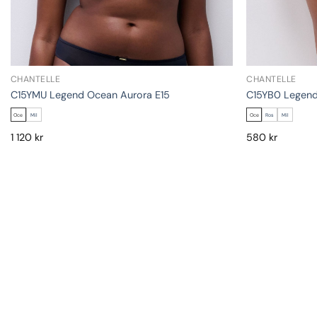
CHANTELLE
CHANTELLE
C15YMU Legend Ocean Aurora E15
C15YB0 Legend
Oce
Mil
Oce
Ros
Mil
1 120
kr
580
kr