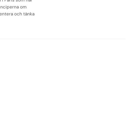
 i Paris som har
inciperna om
sentera och tänka