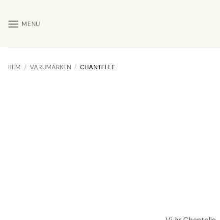
Skip
to
MENU
content
HEM
/
VARUMÄRKEN
/
CHANTELLE