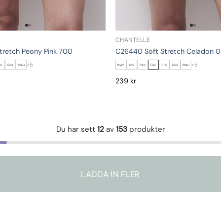
CHANTELLE
tretch Peony Pink 700
C26440 Soft Stretch Celadon 
+5
+5
lo
Ros
Mau
Nym
Icy
Peo
Cel
Flo
Ros
Mau
239
kr
Du har sett
12
av
153
produkter
LADDA IN FLER