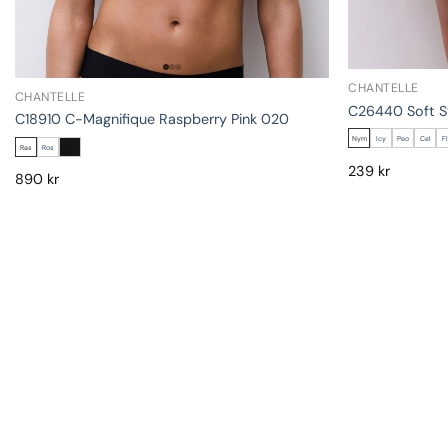
CHANTELLE
CHANTELLE
C26440 Soft S
C18910 C-Magnifique Raspberry Pink 020
Nym
Icy
Peo
Cel
F
Ras
Ros
239
kr
890
kr