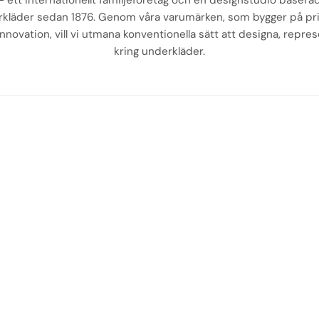
 – ett internationellt familjeföretag och en designstudio baserad
rkläder sedan 1876. Genom våra varumärken, som bygger på pr
novation, vill vi utmana konventionella sätt att designa, repre
kring underkläder.