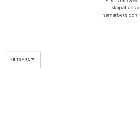
Vi är Chantelle
skapat unde
samarbete och in
FILTRERA