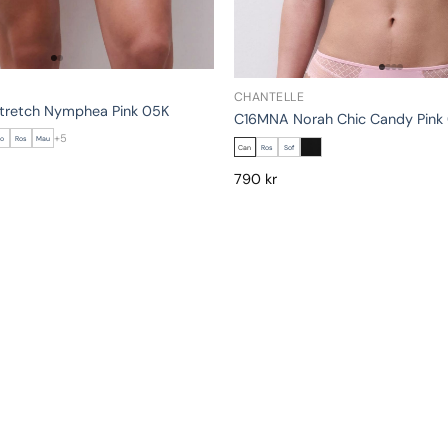
CHANTELLE
tretch Nymphea Pink 05K
C16MNA Norah Chic Candy Pink
+5
lo
Ros
Mau
Can
Ros
Sof
790
kr