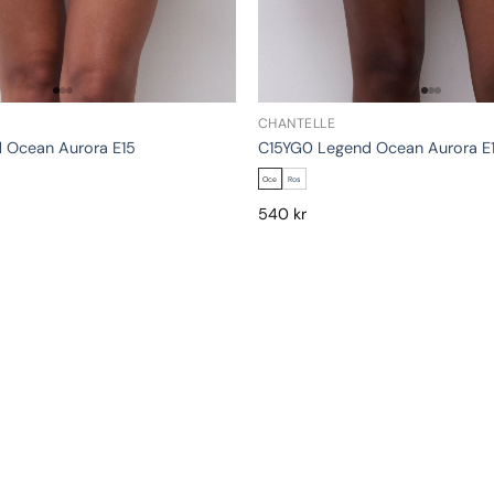
CHANTELLE
 Ocean Aurora E15
C15YG0 Legend Ocean Aurora E
Oce
Ros
540
kr