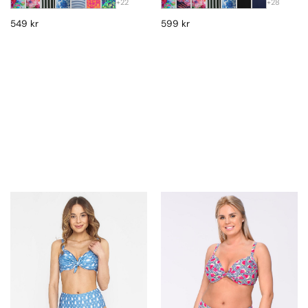
+22
+28
549
kr
599
kr