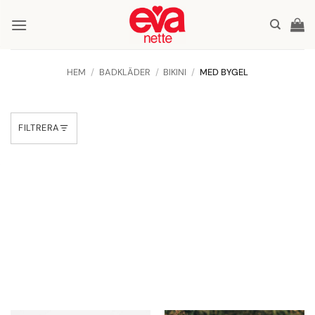
Skip
to
content
HEM
/
BADKLÄDER
/
BIKINI
/
MED BYGEL
FILTRERA