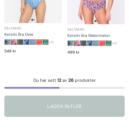
SALTABAD
SALTABAD
Kerstin Bra Deia
Kerstin Bra Watermelon
+22
+22
549
kr
499
kr
Du har sett
12
av
26
produkter
LADDA IN FLER