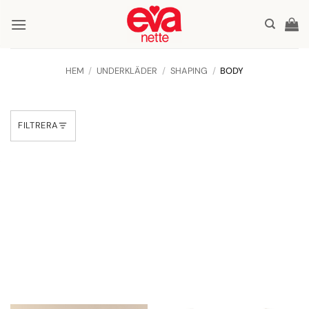
Skip
to
content
HEM
/
UNDERKLÄDER
/
SHAPING
/
BODY
FILTRERA