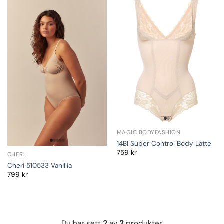
MAGIC BODYFASHION
14Bl Super Control Body Latte
759
kr
CHERI
Cheri 510533 Vanillia
799
kr
Du har sett
2
av
2
produkter