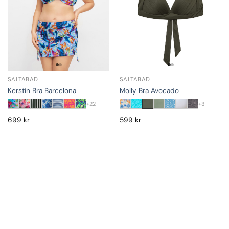
SALTABAD
SALTABAD
Kerstin Bra Barcelona
Molly Bra Avocado
+22
+3
699
kr
599
kr