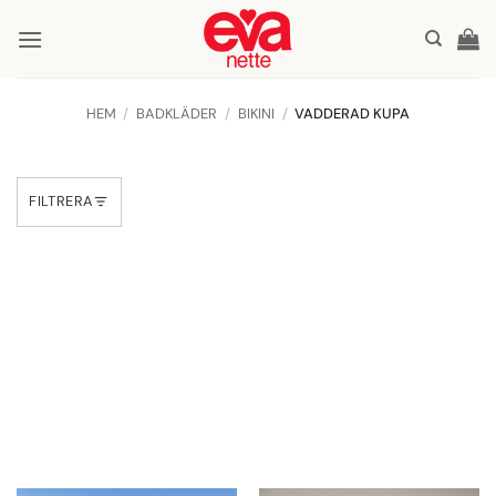
Skip
to
content
HEM
/
BADKLÄDER
/
BIKINI
/
VADDERAD KUPA
FILTRERA