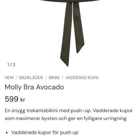
1
/ 2
HEM
/
BADKLÄDER
/
BIKINI
/
VADDERAD KUPA
Molly Bra Avocado
599
kr
En snygg trekantsbikini med push-up. Vadderade kupor
som maximerar bysten och ger en fylligare urringning.
Vadderade kupor för push up