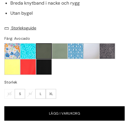
Breda knytband i nacke och rygg
Utan bygel
Storleksguide
Färg: Avocado
Storlek
XS
S
M
L
XL
LÄGG I VARUKORG