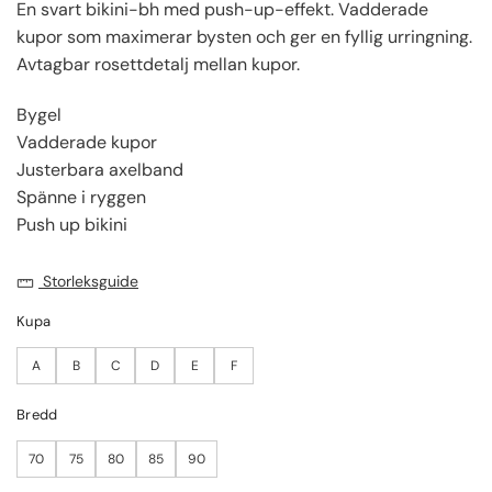
En svart bikini-bh med push-up-effekt. Vadderade
kupor som maximerar bysten och ger en fyllig urringning.
Avtagbar rosettdetalj mellan kupor.
Bygel
Vadderade kupor
Justerbara axelband
Spänne i ryggen
Push up bikini
Storleksguide
Kupa
A
B
C
D
E
F
Bredd
70
75
80
85
90