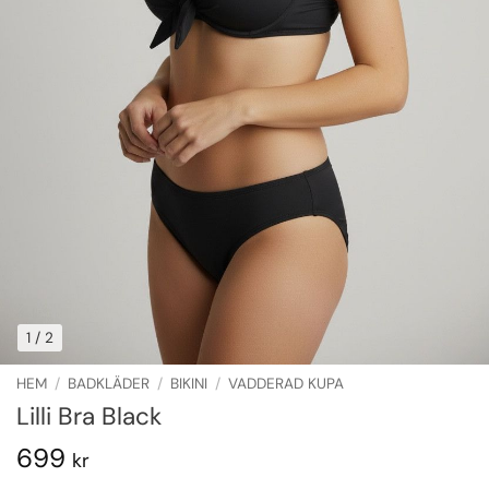
1
/ 2
HEM
/
BADKLÄDER
/
BIKINI
/
VADDERAD KUPA
Lilli Bra Black
699
kr