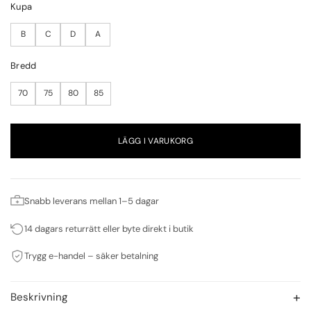
Kupa
B
C
D
A
Bredd
70
75
80
85
LÄGG I VARUKORG
Snabb leverans mellan 1–5 dagar
14 dagars returrätt eller byte direkt i butik
Trygg e-handel – säker betalning
Beskrivning