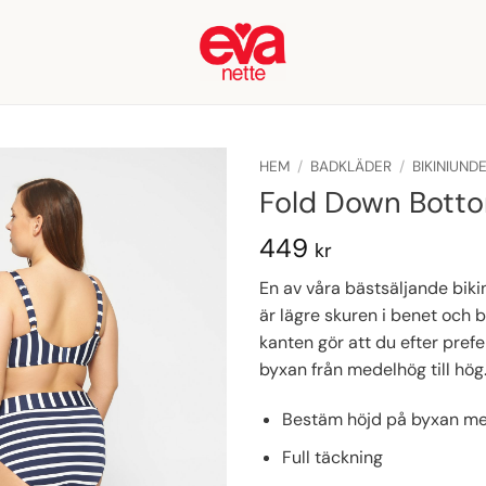
HEM
/
BADKLÄDER
/
BIKINIUND
Fold Down Botto
449
kr
En av våra bästsäljande biki
är lägre skuren i benet och 
kanten gör att du efter pre
byxan från medelhög till hög
Bestäm höjd på byxan me
Full täckning