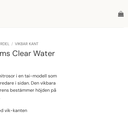
ERDEL
/
VIKBAR KANT
ms Clear Water
nitrosor i en tai-modell som
bredare i sidan. Den vikbara
ferens bestämmer höjden på
.
d vik-kanten