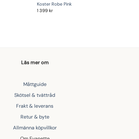
Koster Robe Pink
1 399
kr
Läs mer om
Måttguide
Skötsel & tvättråd
Frakt & leverans
Retur & byte
Allmänna köpvillkor
Om Evanette