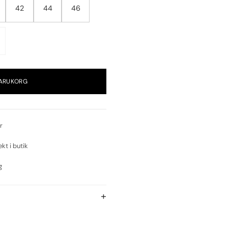
42
44
46
VARUKORG
r
ekt i butik
g