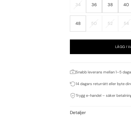
34
36
38
40
48
50
52
54
LÄGG I 
Snabb leverans mellan 1–5 daga
14 dagars returrätt eller byte dir
Trygg e-handel – säker betalnin
Detaljer