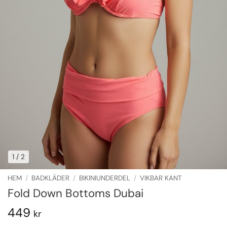
1
/ 2
HEM
/
BADKLÄDER
/
BIKINIUNDERDEL
/
VIKBAR KANT
Fold Down Bottoms Dubai
449
kr