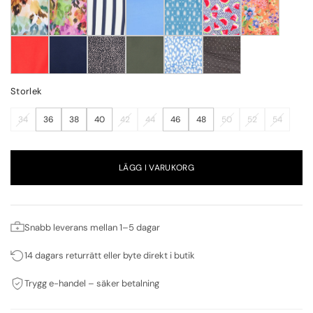
Storlek
34
36
38
40
42
44
46
48
50
52
54
LÄGG I VARUKORG
Snabb leverans mellan 1–5 dagar
14 dagars returrätt eller byte direkt i butik
Trygg e-handel – säker betalning