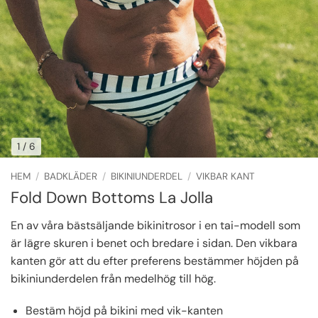
1
/ 6
HEM
/
BADKLÄDER
/
BIKINIUNDERDEL
/
VIKBAR KANT
Fold Down Bottoms La Jolla
En av våra bästsäljande bikinitrosor i en tai-modell som
är lägre skuren i benet och bredare i sidan. Den vikbara
kanten gör att du efter preferens bestämmer höjden på
bikiniunderdelen från medelhög till hög.
Bestäm höjd på bikini med vik-kanten