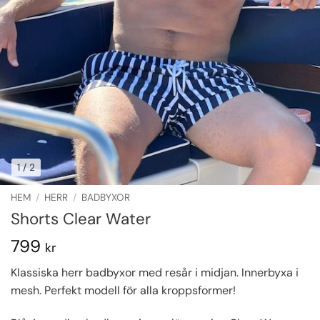
1
/ 2
HEM
/
HERR
/
BADBYXOR
Shorts Clear Water
799
kr
Klassiska herr badbyxor med resår i midjan. Innerbyxa i
mesh. Perfekt modell för alla kroppsformer!