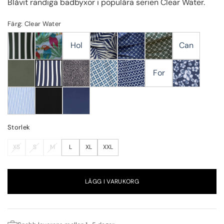
Blåvit randiga badbyxor i populära serien Clear Water.
Färg: Clear Water
Hol
Can
For
Storlek
XS
S
M
L
XL
XXL
LÄGG I VARUKORG