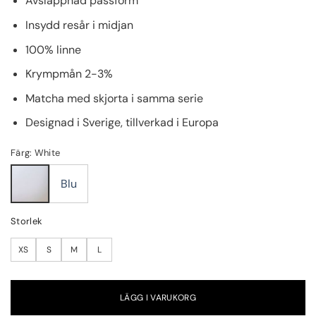
Avslappnad passform
Insydd resår i midjan
100% linne
Krympmån 2-3%
Matcha med skjorta i samma serie
Designad i Sverige, tillverkad i Europa
Färg: White
Blu
Storlek
XS
S
M
L
LÄGG I VARUKORG