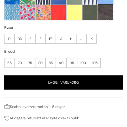
Kupa
D
DD
E
F
FF
G
H
J
K
Bredd
65
70
75
80
85
90
95
100
105
LÄGG I VARUKORG
Snabb leverans mellan 1–5 dagar
14 dagars returrätt eller byte direkt i butik