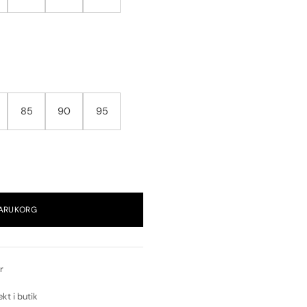
85
90
95
VARUKORG
r
ekt i butik