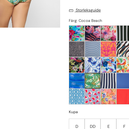
Storleksguide
Färg: Cocoa Beach
Kupa
D
DD
E
F