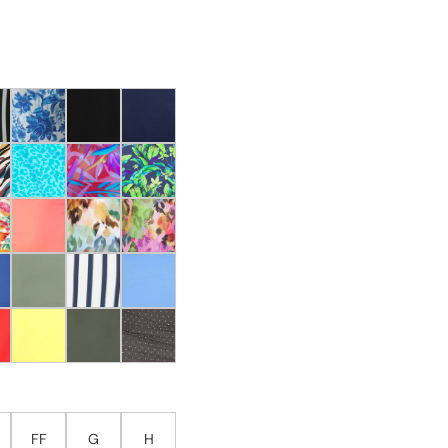
FF
G
H