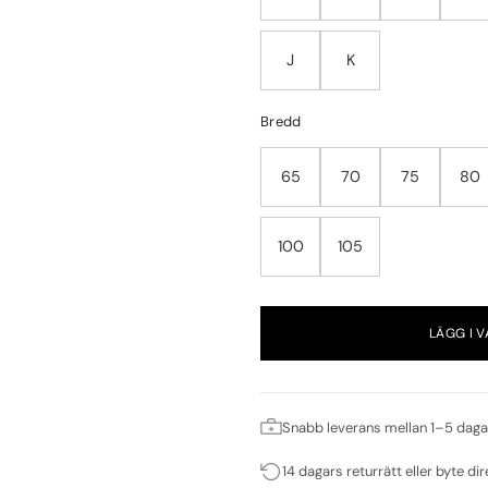
J
K
Bredd
65
70
75
80
100
105
LÄGG I 
Snabb leverans mellan 1–5 daga
14 dagars returrätt eller byte dir