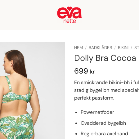
HEM
/
BADKLÄDER
/
BIKINI
/
S
Dolly Bra Cocoa
699
kr
En smickrande bikini-bh i ful
stadig bygel bh med specialf
perfekt passform.
Powernetfoder
Ovadderad bygelbh
Reglerbara axelband