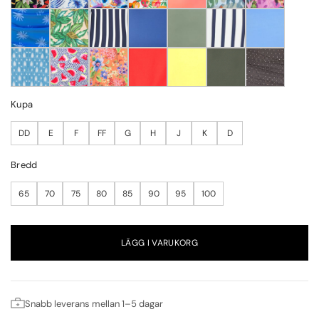
Kupa
DD
E
F
FF
G
H
J
K
D
Bredd
65
70
75
80
85
90
95
100
LÄGG I VARUKORG
Snabb leverans mellan 1–5 dagar