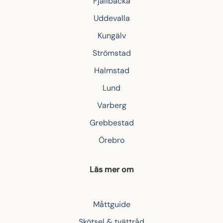
Fjällbacka
Uddevalla
Kungälv
Strömstad
Halmstad
Lund
Varberg
Grebbestad
Örebro
Läs mer om
Måttguide
Skötsel & tvättråd