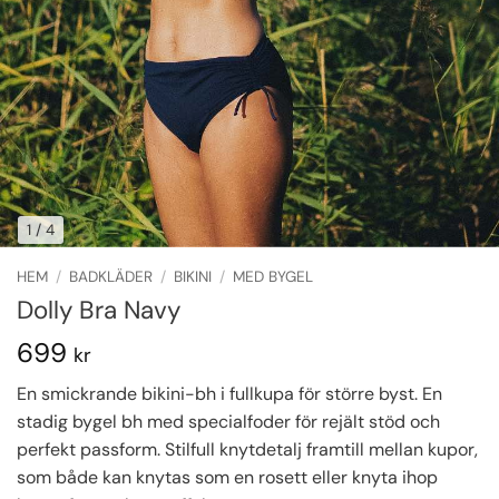
1
/ 4
HEM
/
BADKLÄDER
/
BIKINI
/
MED BYGEL
Dolly Bra Navy
699
kr
En smickrande bikini-bh i fullkupa för större byst. En
stadig bygel bh med specialfoder för rejält stöd och
perfekt passform. Stilfull knytdetalj framtill mellan kupor,
som både kan knytas som en rosett eller knyta ihop