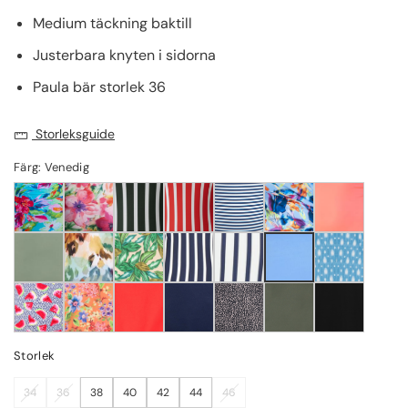
Medium täckning baktill
Justerbara knyten i sidorna
Paula bär storlek 36
Storleksguide
Färg: Venedig
Storlek
34
36
38
40
42
44
46