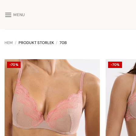
Skip
to
MENU
content
HEM
/
PRODUKT STORLEK
/
70B
-70%
-70%