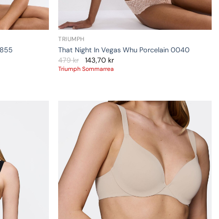
TRIUMPH
7855
That Night In Vegas Whu Porcelain 0040
479
kr
143,70
kr
Triumph Sommarrea