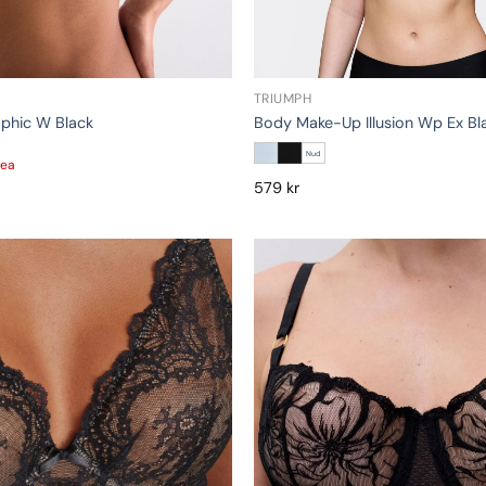
TRIUMPH
phic W Black
Body Make-Up Illusion Wp Ex B
Nud
rea
579
kr