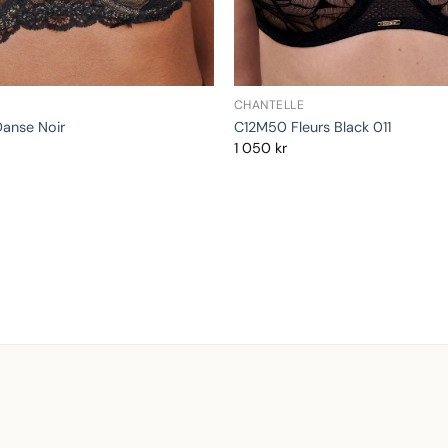
CHANTELLE
anse Noir
C12M50 Fleurs Black 011
1 050
kr