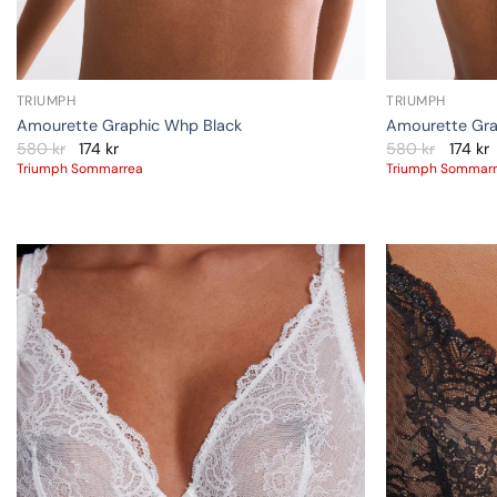
TRIUMPH
TRIUMPH
Amourette Graphic Whp Black
Amourette Gra
580
kr
174
kr
580
kr
174
kr
Triumph Sommarrea
Triumph Sommar