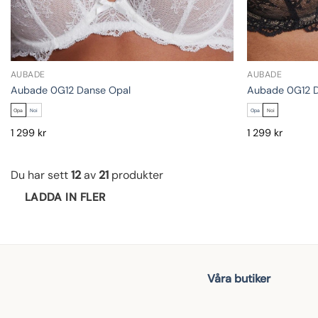
AUBADE
AUBADE
Aubade 0G12 Danse Opal
Aubade 0G12 D
Opa
Noi
Opa
Noi
1 299
kr
1 299
kr
Du har sett
12
av
21
produkter
LADDA IN FLER
Våra butiker