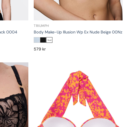
TRIUMPH
lack 0004
Body Make-Up Illusion Wp Ex Nude Beige 00Nz
Nud
579
kr