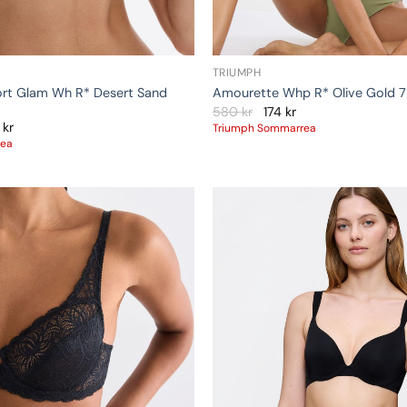
TRIUMPH
rt Glam Wh R* Desert Sand
Amourette Whp R* Olive Gold 
580
kr
174
kr
0
kr
Triumph Sommarrea
rea