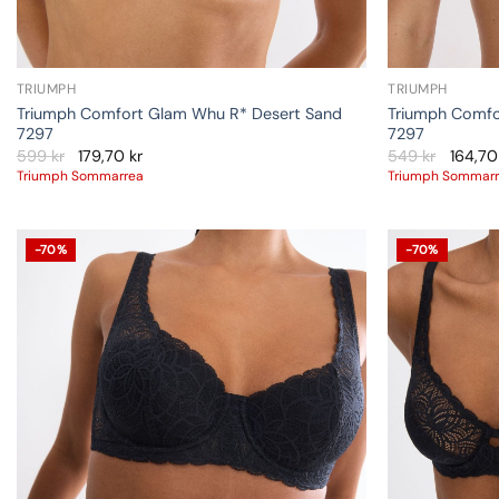
TRIUMPH
TRIUMPH
Triumph Comfort Glam Whu R* Desert Sand
Triumph Comfo
7297
7297
599
kr
179,70
kr
549
kr
164,7
Triumph Sommarrea
Triumph Sommar
-70%
-70%