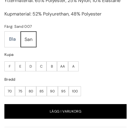
Yttermaterial: 65% Polyester, 25% Nylon, 10% Elastane
Kupmaterial: 52% Polyurethan, 48% Polyester
Färg: Sand 007
Bla
San
Kupa
F
E
D
C
B
AA
A
Bredd
70
75
80
85
90
95
100
LÄGG I VARUKORG