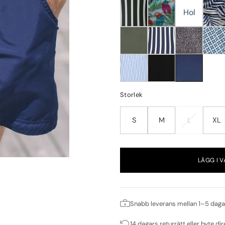
Hol
Storlek
S
M
L
XL
LÄGG I 
Snabb leverans mellan 1–5 daga
14 dagars returrätt eller byte dir