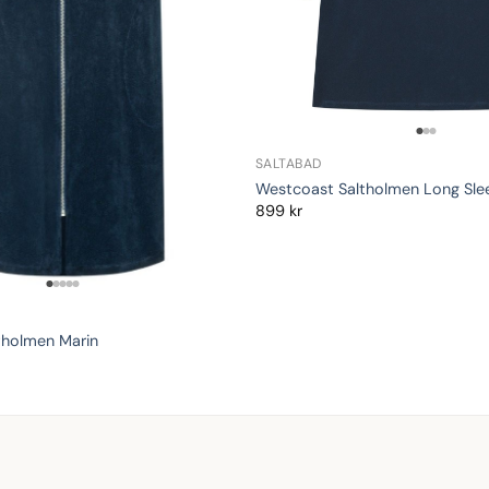
SALTABAD
Westcoast Saltholmen Long Sle
899
kr
tholmen Marin