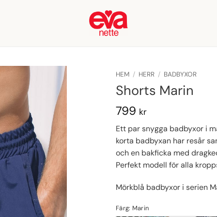
HEM
/
HERR
/
BADBYXOR
Shorts Marin
799
kr
Ett par snygga badbyxor i m
korta badbyxan har resår sam
och en bakficka med dragked
Perfekt modell för alla krop
Mörkblå badbyxor i serien M
Färg: Marin