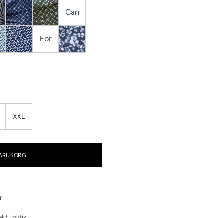
Can
For
XXL
VARUKORG
r
ekt i butik