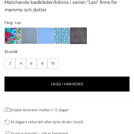
Matchande badkläder/bikinis i serien ”Leo” finns för
mamma och dotter
Färg: Leo
Storlek
2
4
6
8
10
LÄGG I VARUKORG
Snabb leverans mellan 1–5 dagar
14 dagars returrätt eller byte direkt i butik
Trygg e-handel – säker betalning