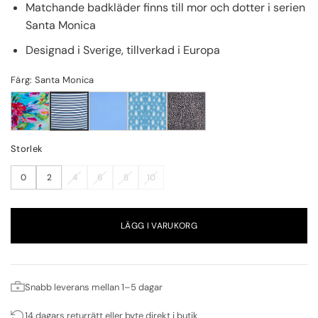
Matchande badkläder finns till mor och dotter i serien
Santa Monica
Designad i Sverige, tillverkad i Europa
Färg: Santa Monica
Storlek
0
2
4
6
8
10
LÄGG I VARUKORG
Snabb leverans mellan 1–5 dagar
14 dagars returrätt eller byte direkt i butik