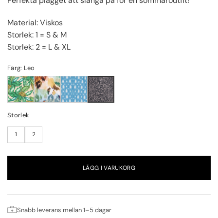
Perfekta plagget att slänga på för en sommaroutfit!
Material: Viskos
Storlek: 1 = S & M
Storlek: 2 = L & XL
Färg: Leo
Storlek
1
2
LÄGG I VARUKORG
Snabb leverans mellan 1–5 dagar