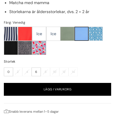
Matcha med mamma
Storlekarna är åldersstorlekar, dvs. 2 = 2 år
Färg: Venedig
Ice
Ice
Storlek
0
2
4
6
8
10
12
14
LÄGG I VARUKORG
Snabb leverans mellan 1–5 dagar