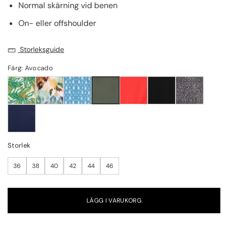
Normal skärning vid benen
On- eller offshoulder
Storleksguide
Färg: Avocado
Storlek
36
38
40
42
44
46
LÄGG I VARUKORG