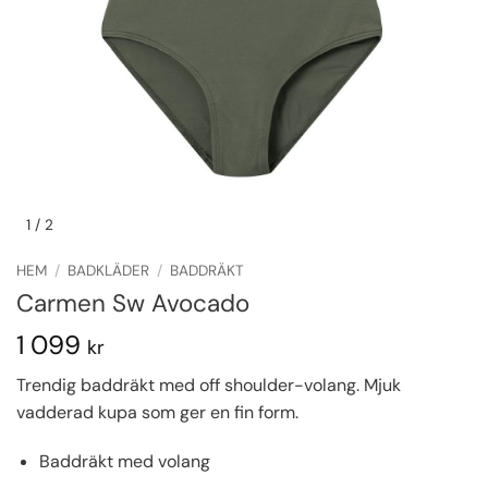
1
/ 2
HEM
/
BADKLÄDER
/
BADDRÄKT
Carmen Sw Avocado
1 099
kr
Trendig baddräkt med off shoulder-volang. Mjuk
vadderad kupa som ger en fin form.
Baddräkt med volang