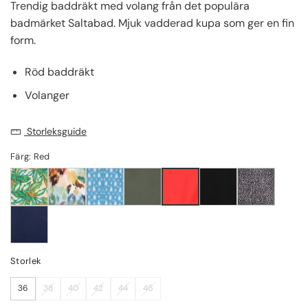
Trendig baddräkt med volang från det populära
badmärket Saltabad. Mjuk vadderad kupa som ger en fin
form.
Röd baddräkt
Volanger
Storleksguide
Färg: Red
Storlek
36
38
40
42
44
46