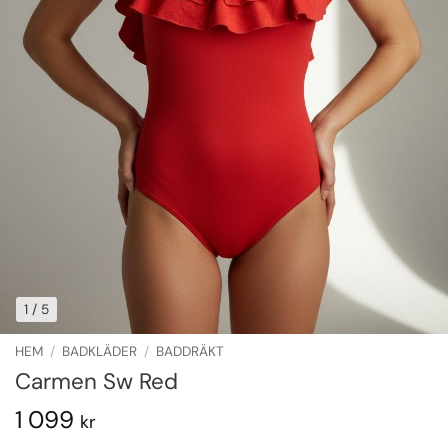
1
/ 5
HEM
/
BADKLÄDER
/
BADDRÄKT
Carmen Sw Red
1 099
kr