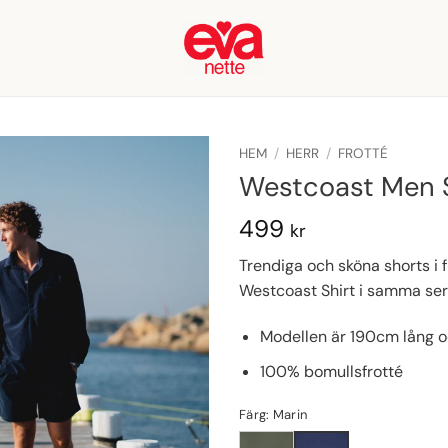
HEM
/
HERR
/
FROTTÉ
Westcoast Men 
499
kr
Trendiga och sköna shorts i f
Westcoast Shirt i samma seri
Modellen är 190cm lång o
100% bomullsfrotté
Färg: Marin