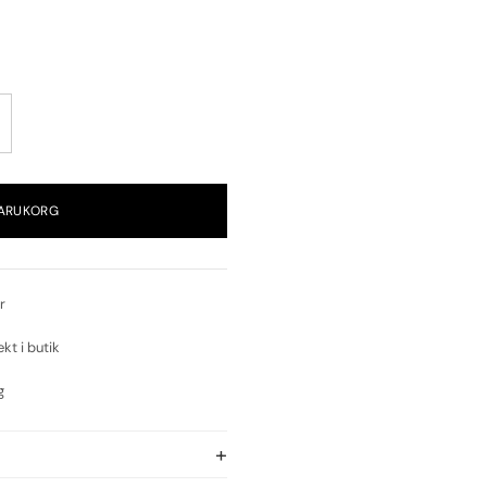
VARUKORG
r
ekt i butik
g