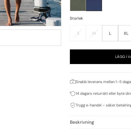
Storlek
S
M
L
XL
LÄGG I 
Snabb leverans mellan 1–5 daga
14 dagars returrätt eller byte dir
Trygg e-handel – säker betalnin
Beskrivning