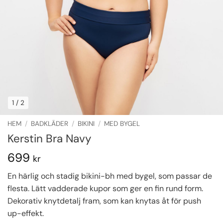
1
/ 2
HEM
/
BADKLÄDER
/
BIKINI
/
MED BYGEL
Kerstin Bra Navy
699
kr
En härlig och stadig bikini-bh med bygel, som passar de
flesta. Lätt vadderade kupor som ger en fin rund form.
Dekorativ knytdetalj fram, som kan knytas åt för push
up-effekt.