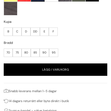
Kupa
B
C
D
DD
E
F
Bredd
70
75
80
85
90
95
LÄGG I VARUKORG
Snabb leverans mellan 1–5 dagar
14 dagars returrätt eller byte direkt i butik
Trygg e-handel – säker betalning