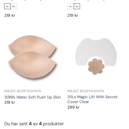
Ski
Bla
Ski
Bla
219
kr
219
kr
MAGIC BODYFASHION
MAGIC BODYFASHION
35Ls Magic Lift With Secret
30Wb Water Soft Push Up Skin
Cover Clear
219
kr
299
kr
Du har sett
4
av
4
produkter