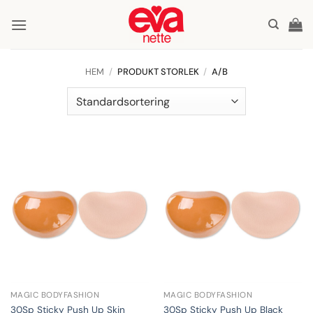
Skip
to
content
HEM
/
PRODUKT STORLEK
/
A/B
MAGIC BODYFASHION
MAGIC BODYFASHION
30Sp Sticky Push Up Skin
30Sp Sticky Push Up Black