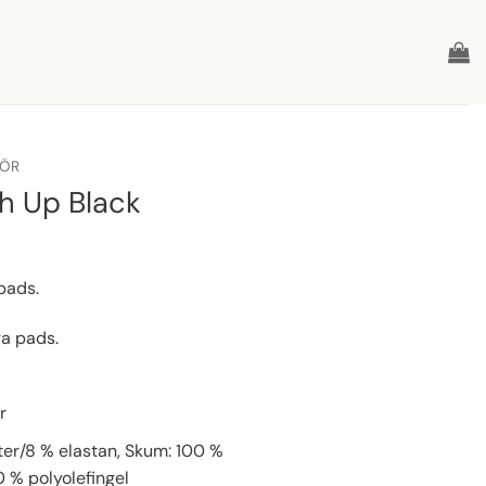
HÖR
h Up Black
pads.
ga pads.
r
ster/8 % elastan, Skum: 100 %
 % polyolefingel