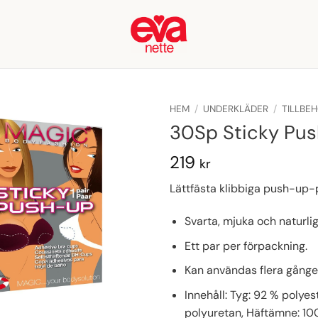
HEM
/
UNDERKLÄDER
/
TILLBE
30Sp Sticky Pus
219
kr
Lättfästa klibbiga push-up-
Svarta, mjuka och naturli
Ett par per förpackning.
Kan användas flera gånge
Innehåll: Tyg: 92 % polye
polyuretan, Häftämne: 100