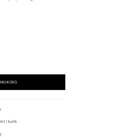
VARUKORG
r
ekt i butik
g