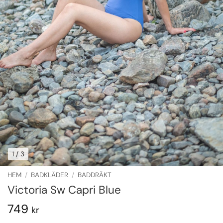
1
/ 3
HEM
/
BADKLÄDER
/
BADDRÄKT
Victoria Sw Capri Blue
749
kr