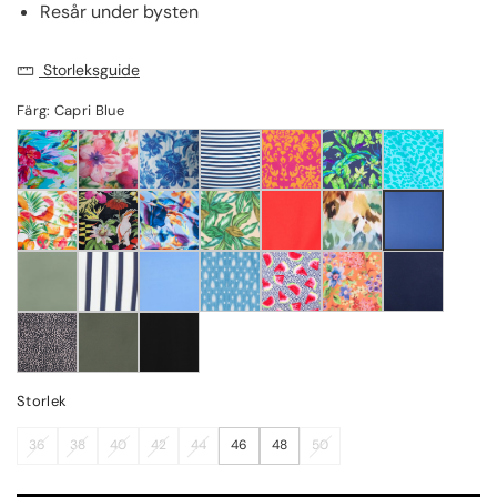
Resår under bysten
Storleksguide
Färg: Capri Blue
Storlek
36
38
40
42
44
46
48
50