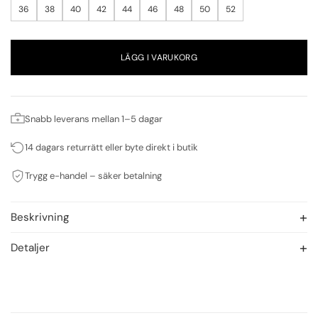
36
38
40
42
44
46
48
50
52
LÄGG I VARUKORG
Snabb leverans mellan 1–5 dagar
14 dagars returrätt eller byte direkt i butik
Trygg e-handel – säker betalning
Beskrivning
Detaljer