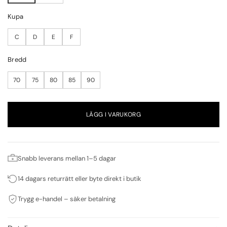
Kupa
C
D
E
F
Bredd
70
75
80
85
90
LÄGG I VARUKORG
Snabb leverans mellan 1–5 dagar
14 dagars returrätt eller byte direkt i butik
Trygg e-handel – säker betalning