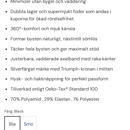
Minimizer utan bygel och vaddering
Dubbla lager och supermjukt foder som andas i
kuporna för ökad rörelsefrihet
360º-komfort och mjuk känsla
Formar bysten naturligt, nästintill sömlös
Täcker hela bysten och ger maximalt stöd
Justerbara, vadderade axelband med raka kanter
Silverfärgat märke med Triumph-kronan i mitten
Hysk- och hakknäppning för perfekt passform
Tillverkad enligt Oeko-Tex® Standard 100
70% Polyamid , 29% Elastan , 1% Polyester
Färg: Black
Smo
Bla