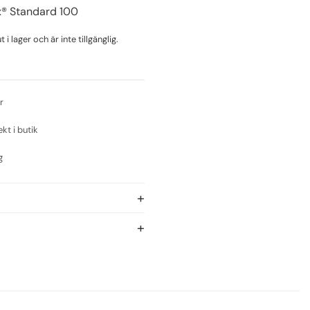
x® Standard 100
i lager och är inte tillgänglig.
r
ekt i butik
g