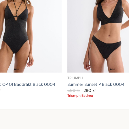
TRIUMPH
 OP 01 Baddräkt Black 0004
Summer Sunset P Black 0004
r
560
kr
280
kr
Triumph Badrea