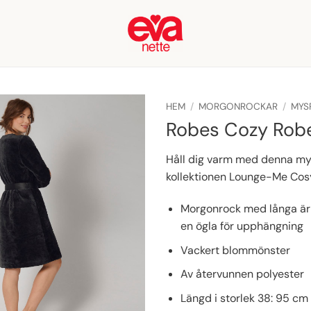
HEM
/
MORGONROCKAR
/
MYS
Robes Cozy Rob
Håll dig varm med denna my
kollektionen Lounge-Me Cos
Morgonrock med långa ärm
en ögla för upphängning
Vackert blommönster
Av återvunnen polyester
Längd i storlek 38: 95 cm