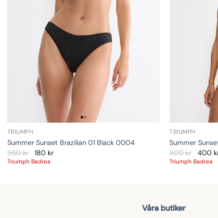
TRIUMPH
TRIUMPH
Summer Sunset Brazilian 01 Black 0004
Summer Sunset
360
kr
180
kr
800
kr
400
k
Triumph Badrea
Triumph Badrea
Våra butiker