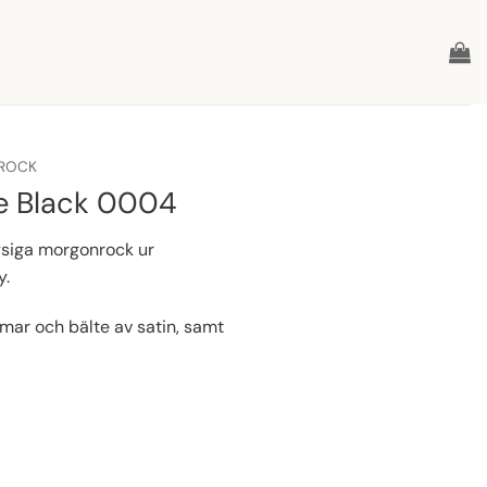
ROCK
e Black 0004
siga morgonrock ur
y.
ar och bälte av satin, samt