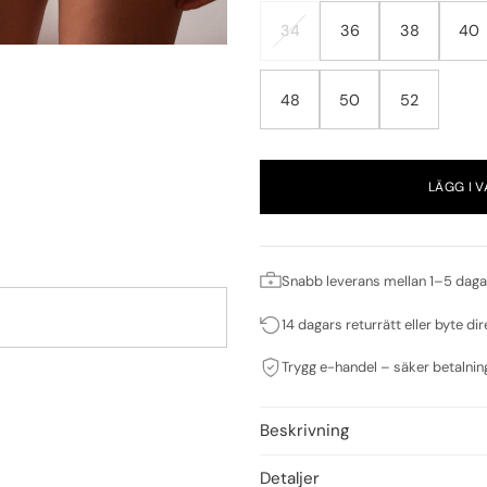
34
36
38
40
48
50
52
LÄGG I 
Snabb leverans mellan 1–5 daga
14 dagars returrätt eller byte dir
Trygg e-handel – säker betalnin
Beskrivning
Detaljer