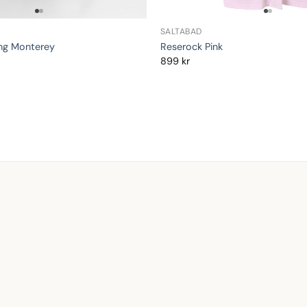
SALTABAD
ong Monterey
Reserock Pink
899
kr