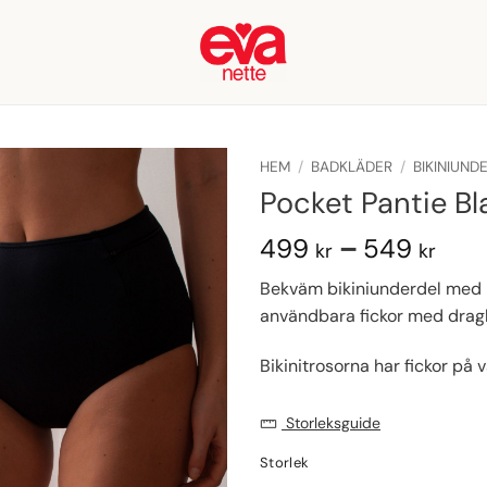
HEM
/
BADKLÄDER
/
BIKINIUND
Pocket Pantie Bl
Pris
499
–
549
kr
kr
499
Bekväm bikiniunderdel med 
till
användbara fickor med drag
549
Bikinitrosorna har fickor på 
Storleksguide
Storlek