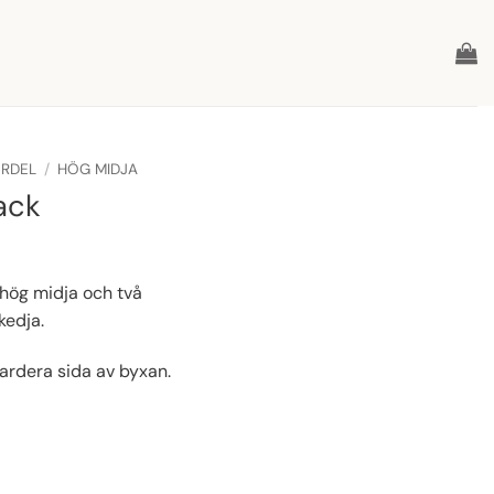
ERDEL
/
HÖG MIDJA
ack
intervall:
 kr
hög midja och två
kedja.
 kr
vardera sida av byxan.