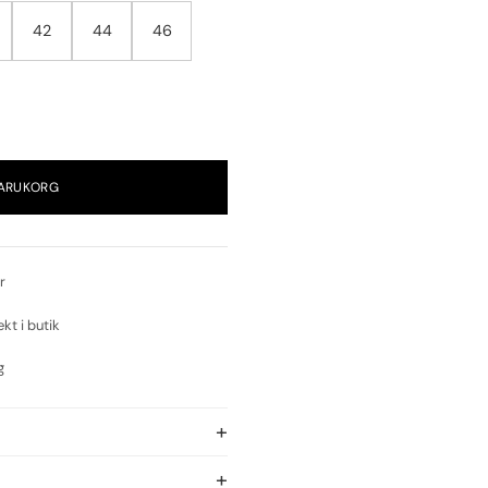
42
44
46
VARUKORG
r
ekt i butik
g