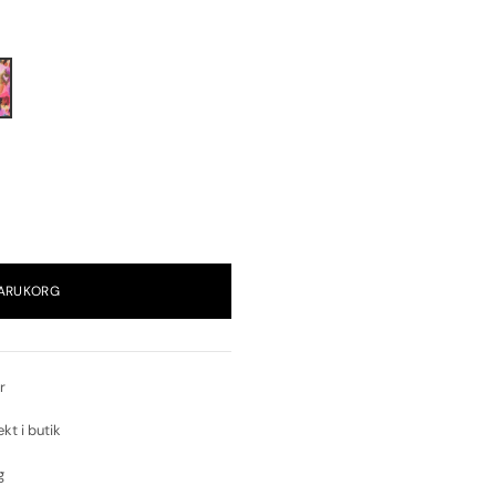
VARUKORG
r
ekt i butik
g