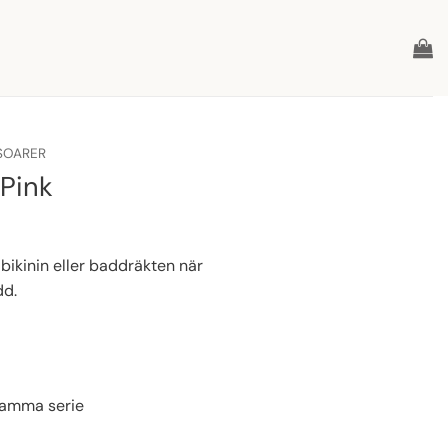
SOARER
 Pink
 bikinin eller baddräkten när
dd.
samma serie