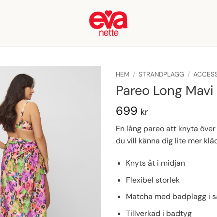
HEM
/
STRANDPLAGG
/
ACCES
Pareo Long Mavi
699
kr
En lång pareo att knyta över
du vill känna dig lite mer klä
Knyts åt i midjan
Flexibel storlek
Matcha med badplagg i 
Tillverkad i badtyg