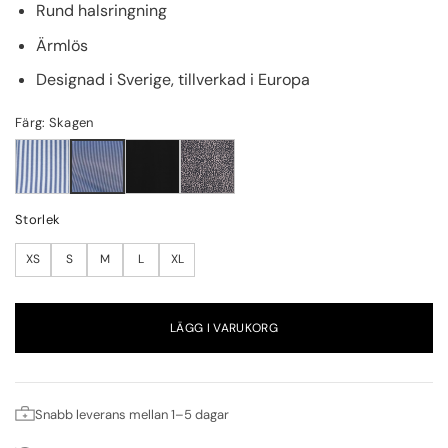
Rund halsringning
Ärmlös
Designad i Sverige, tillverkad i Europa
Färg: Skagen
Storlek
XS
S
M
L
XL
LÄGG I VARUKORG
Snabb leverans mellan 1–5 dagar