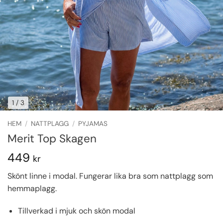
1
/ 3
HEM
/
NATTPLAGG
/
PYJAMAS
Merit Top Skagen
449
kr
Skönt linne i modal. Fungerar lika bra som nattplagg som
hemmaplagg.
Tillverkad i mjuk och skön modal