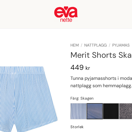
HEM
/
NATTPLAGG
/
PYJAMAS
Merit Shorts Sk
449
kr
Tunna pyjamasshorts i modal
nattplagg som hemmaplagg.
Färg: Skagen
Storlek