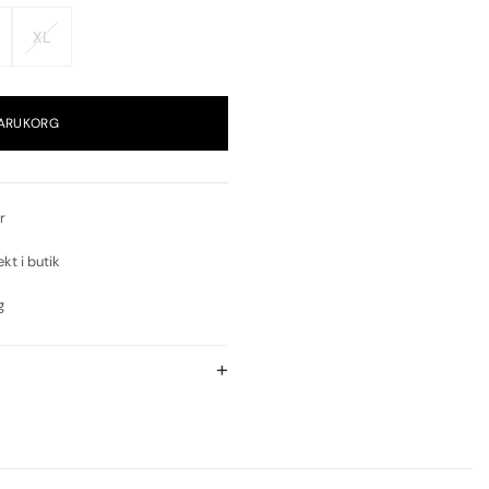
XL
VARUKORG
r
ekt i butik
g