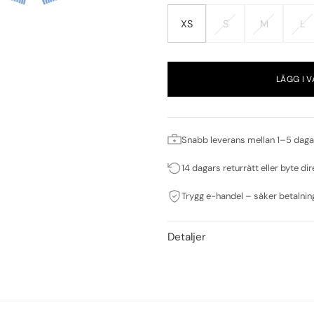
XS
S
M
L
LÄGG I 
Snabb leverans mellan 1–5 daga
14 dagars returrätt eller byte dir
Trygg e-handel – säker betalnin
Detaljer