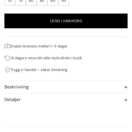
70
75
80
85
90
95
LÄGG I VARUKORG
Snabb leverans mellan 1–5 dagar
14 dagars returrätt eller byte direkt i butik
Trygg e-handel – säker betalning
Beskrivning
Detaljer