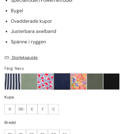
Specialfoder/Powernetfoder
Bygel
Ovadderade kupor
Justerbara axelband
Spänne i ryggen
Storleksguide
Färg: Navy
Kupa
D
DD
E
F
C
Bredd