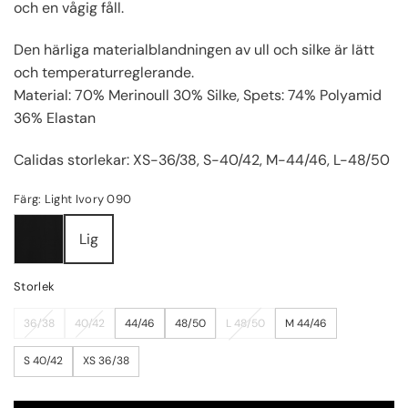
och en vågig fåll.
Den härliga materialblandningen av ull och silke är lätt
och temperaturreglerande.
Material: 70% Merinoull 30% Silke, Spets: 74% Polyamid
36% Elastan
Calidas storlekar: XS-36/38, S-40/42, M-44/46, L-48/50
Färg: Light Ivory 090
Lig
Storlek
36/38
40/42
44/46
48/50
L 48/50
M 44/46
S 40/42
XS 36/38